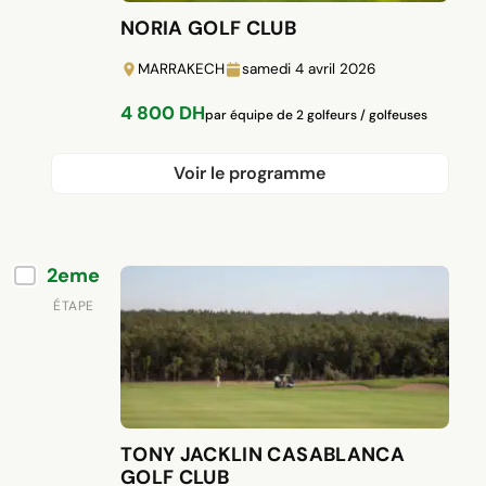
NORIA GOLF CLUB
MARRAKECH
samedi 4 avril 2026
4 800 DH
par équipe de 2 golfeurs / golfeuses
Voir le programme
4800 Dh par équipe de 2 golfeurs / golfeuses
2eme
08h15 = Accueil et Distribution des Goody
Bags / Sacs cadeaux (Casquettes de golf,
ÉTAPE
Balles de golf Logotées, Serviettes de golf….)
08h30 = Petit Déjeuner
09h00 = Briefing
09h15 = Group Photo
09h30 Départ de la compétition en SHOTGUN
TONY JACKLIN CASABLANCA
Vers 14h00 = Déjeuner et cérémonie de
GOLF CLUB